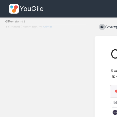
YouGile
Revision #2
Стике
Created
2 years ago
by
Admin
В с
При