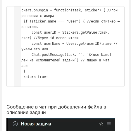
Stickers.onUnpin = function(task, sticker) { //при 
откреплении стикера

    if (sticker.name === 'User') { //если ститкер — 
исполнитель

        const userID = Stickers.getValue(task, 
sticker) //берем id исполнителя

        const userName = Users.get(userID).name //
получаем его имя

        Chat.postMessage(task, '', `${userName} 
удален из исполнителей задачи`) // пишем в чат 
задачи

    }

    return true;

}
Сообщение в чат при добавлении файла в
описание задачи