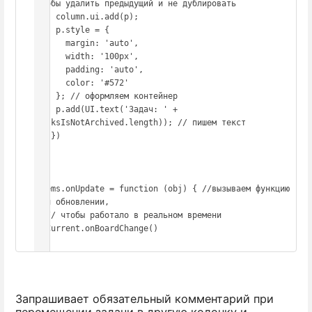
чтобы удалить предыдущий и не дублировать

    column.ui.add(p);

    p.style = {

      margin: 'auto',

      width: '100px',

      padding: 'auto',

      color: '#572'

    }; // оформляем контейнер

    p.add(UI.text('Задач: ' + 
tasksIsNotArchived.length)); // пишем текст

  }})

}

Items.onUpdate = function (obj) { //вызываем функцию 
при обновлении, 

  // чтобы работало в реальном времени

  Current.onBoardChange()

};
Запрашивает обязательный комментарий при