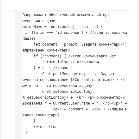
// Запрашивает обязательный комментарий при 
перемещении задачи

Items.onMove = function(obj, from, to) {

    if (to.id === 'id колонки') { //если id колонки 
совпадает

        let comment = prompt('Введите комментарий') 
//запрашиваем комментарий

        if (!comment) { //если комментария нет

            return false // отказываем

        } else { //иначе

            Chat.postMessage(obj, '', `Задача 
перемещена пользователем ${Current.user.name}`) //
пишем в чат, что переместили задачу

            Chat.setDescription(obj, 
Chat.getDescription(obj) + '<br> <p><b>Комментарий 
пользователя ' + Current.user.name + ': </b></p>' +

                '<p>' + comment + '</p>') //пишем в 
описание комментарий

        }

        return true

    }

}