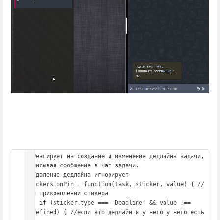
//Реагирует на создание и изменение дедлайна задачи, 
отписывая сообщение в чат задачи. 

//Удаление дедлайна игнорирует

Stickers.onPin = function(task, sticker, value) { //
при прикреплении стикера

    if (sticker.type === 'Deadline' && value !== 
undefined) { //если это дедлайн и у него у него есть 