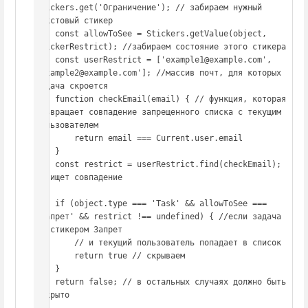
Stickers.get('Ограничение'); // забираем нужный 
текстовый стикер

    const allowToSee = Stickers.getValue(object, 
stickerRestrict); //забираем состояние этого стикера

    const userRestrict = ['example1@example.com', 
'example2@example.com']; //массив почт, для которых 
задача скроется

    function checkEmail(email) { // функция, которая 
возвращает совпадение запрещенного списка с текущим 
пользователем

        return email === Current.user.email

    }

    const restrict = userRestrict.find(checkEmail); 
// ищет совпадение 

    if (object.type === 'Task' && allowToSee === 
'Запрет' && restrict !== undefined) { //если задача 
со стикером Запрет 

        // и текущий пользователь попадает в список

        return true // скрываем

    }

    return false; // в остальных случаях должно быть 
открыто

};