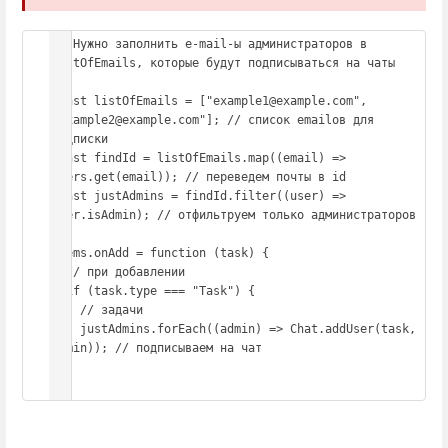
// Нужно заполнить e-mail-ы администраторов в 
listOfEmails, которые будут подписываться на чаты

const listOfEmails = ["example1@example.com", 
"example2@example.com"]; // список emailов для 
подписки

const findId = listOfEmails.map((email) => 
Users.get(email)); // переведем почты в id

const justAdmins = findId.filter((user) => 
user.isAdmin); // отфильтруем только администраторов

Items.onAdd = function (task) {

  // при добавлении

  if (task.type === "Task") {

    // задачи

    justAdmins.forEach((admin) => Chat.addUser(task, 
admin)); // подписываем на чат

  }
