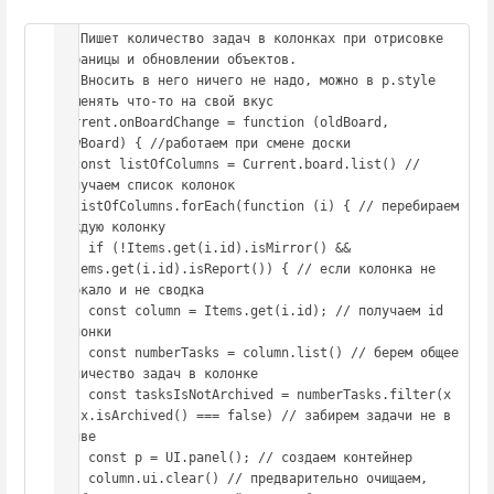
// Пишет количество задач в колонках при отрисовке 
страницы и обновлении объектов.

// Вносить в него ничего не надо, можно в p.style 
поменять что-то на свой вкус

Current.onBoardChange = function (oldBoard, 
newBoard) { //работаем при смене доски

  const listOfColumns = Current.board.list() //
получаем список колонок

  listOfColumns.forEach(function (i) { // перебираем 
каждую колонку

    if (!Items.get(i.id).isMirror() && 
!Items.get(i.id).isReport()) { // если колонка не 
зеркало и не сводка

    const column = Items.get(i.id); // получаем id 
колонки

    const numberTasks = column.list() // берем общее 
количество задач в колонке

    const tasksIsNotArchived = numberTasks.filter(x 
=> x.isArchived() === false) // забирем задачи не в 
ахиве

    const p = UI.panel(); // создаем контейнер

    column.ui.clear() // предварительно очищаем, 