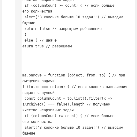
    if (columnCount >= count) { // если больше 
нашего количества

    alert('В колонке больше 10 задач!') // выводим 
сообщение

    return false // запрещаем добавление

    }

  } else { // иначе

  return true // разрешаем

  }

};

Items.onMove = function (object, from, to) { // при 
перемещении задачи

  if (to.id === column) { // если колонка назначения 
совпадает с нужной

    const columnCount = to.list().filter(x => 
x.isArchived() === false).length // получаем 
количество неархивных задач

    if (columnCount >= count) { // если больше 
нашего количества

    alert('В колонке больше 10 задач!') // выводим 
сообщение
