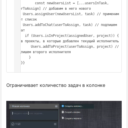
          const newUsersList = [...usersInTask, 
userToAssign] // добавим в него нового

    Users.assignUser(newUsersList, task) // применим 
этот список

    Users.addToChat(userToAssign, task) // подпишем 
в чат

     if (Users.isInProject(assignedUser, project)) { 
// в проекты, в которые добавлен текущий исполнитель

        Users.addToProject(userToAssign, project) // 
подпишем второго исполнителя

       }

  }}}

}}
Ограничивает количество задач в колонке