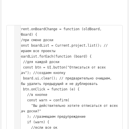
Current.onBoardChange = function (oldBoard, 
newBoard) {

  //при смене доски

  const boardList = Current.project.list(); //
собираем все проекты

  boardList.forEach(function (board) {

    //для каждой доски

    const btn = UI.button("Отписаться от всех 
задач"); //создаем кнопку

    board.ui.clear(); // предварительно очищаем, 
чтобы удалить предыдущий и не дублировать

    btn.onClick = function (e) {

      //в кнопке

      const warn = confirm(

        "Вы действительно хотите отписаться от всех 
задач доски?"

      ); //размещаем предупреждение

      if (warn) {

        //если все ок
