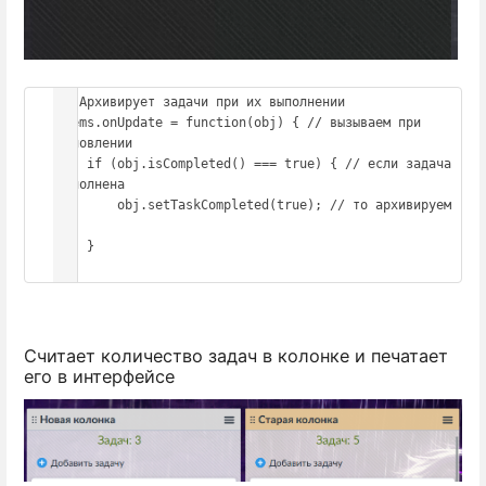
// Архивирует задачи при их выполнении

Items.onUpdate = function(obj) { // вызываем при 
обновлении 

    if (obj.isCompleted() === true) { // если задача 
выполнена

        obj.setTaskCompleted(true); // то архивируем 
ее

    }

};
Считает количество задач в колонке и печатает
его в интерфейсе