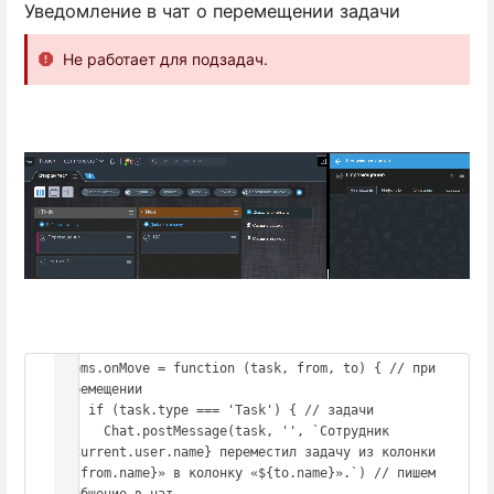
Уведомление в чат о перемещении задачи
Не работает для подзадач.
Items.onMove = function (task, from, to) { // при 
перемещении

    if (task.type === 'Task') { // задачи

      Chat.postMessage(task, '', `Сотрудник 
${Current.user.name} переместил задачу из колонки 
«${from.name}» в колонку «${to.name}».`) // пишем 