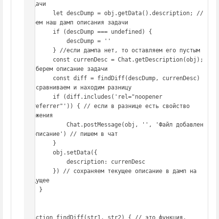
задачи

        let descDump = obj.getData().description; //
берем наш дамп описания задачи

        if (descDump === undefined) {

            descDump = ''

        } //если дампа нет, то оставляем его пустым

        const currenDesc = Chat.getDescription(obj); 
// берем описание задачи

        const diff = findDiff(descDump, currenDesc) 
// сравниваем и находим разницу

        if (diff.includes('rel="noopener 
noreferrer"')) { // если в разнице есть свойство 
вложения

            Chat.postMessage(obj, '', 'Файл добавлен 
в описание') // пишем в чат

        }

        obj.setData({

            description: currenDesc

        }) // сохраняем текущее описание в дамп на 
будущее

    }

};

function findDiff(str1, str2) { // это функция, 