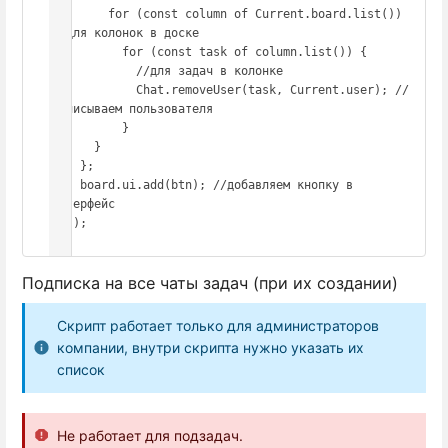
        for (const column of Current.board.list()) 
//для колонок в доске

          for (const task of column.list()) {

            //для задач в колонке

            Chat.removeUser(task, Current.user); //
отписываем пользователя

          }

      }

    };

    board.ui.add(btn); //добавляем кнопку в 
интерфейс

  });

Подписка на все чаты задач (при их создании)
Скрипт работает только для администраторов
компании, внутри скрипта нужно указать их
список
Не работает для подзадач.