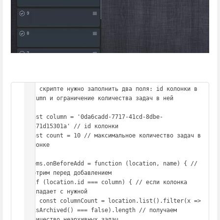
//в скрипте нужно заполнить два поля: id колонки в 
column и ограничение количества задач в ней

const column = '0da6cadd-7717-41cd-8dbe-
6b571d15301a' // id колонки

const count = 10 // максимальное количество задач в 
колонке

Items.onBeforeAdd = function (location, name) { // 
смотрим перед добавлением

  if (location.id === column) { // если колонка 
совпадает с нужной

    const columnCount = location.list().filter(x => 
x.isArchived() === false).length // получаем 
количество неархивных задач
