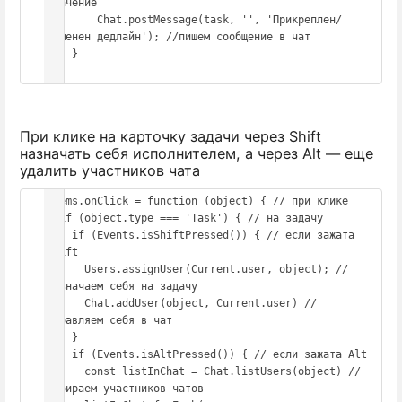
значение

        Chat.postMessage(task, '', 'Прикреплен/
изменен дедлайн'); //пишем сообщение в чат

    }

При клике на карточку задачи через Shift
назначать себя исполнителем, а через Alt — еще
удалить участников чата
Items.onClick = function (object) { // при клике

  if (object.type === 'Task') { // на задачу

    if (Events.isShiftPressed()) { // если зажата 
Shift

      Users.assignUser(Current.user, object); // 
назначаем себя на задачу

      Chat.addUser(object, Current.user) // 
добавляем себя в чат

    }

    if (Events.isAltPressed()) { // если зажата Alt

      const listInChat = Chat.listUsers(object) // 
собираем участников чатов
