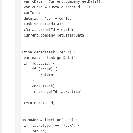
    var cData = Current.company.getData();

    var curId = cData.currentId || 1;

    curId++;

    data.id = 'ID' + curId;

    task.setData(data);

    cData.currentId = curId;

    Current.company.setData(cData);

}

function getId(task, recur) {

    var data = task.getData();

    if (!data.id) {

        if (recur) {

            return;

        }

        addTo(task);

        return getId(task, true);

    }

    return data.id;

}

Items.onAdd = function(task) {

    if (task.type !== 'Task') {

        return;
