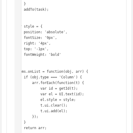
    }

    addTo(task);

};

var style = {

    position: 'absolute',

    fontSize: '9px',

    right: '4px',

    top: '-1px',

    fontWeight: 'bold'

};

Items.onList = function(obj, arr) {

    if (obj.type === 'Column') {

        arr.forEach(function(t) {

            var id = getId(t);

            var el = UI.text(id);

            el.style = style;

            t.ui.clear();

            t.ui.add(el);

        });

    }

    return arr;
