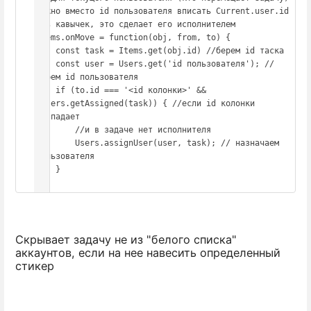
можно вместо id пользователя вписать Current.user.id 
без кавычек, это сделает его исполнителем

Items.onMove = function(obj, from, to) {

    const task = Items.get(obj.id) //берем id таска

    const user = Users.get('id пользователя'); //
берем id пользователя

    if (to.id === '<id колонки>' && 
!Users.getAssigned(task)) { //если id колонки 
совпадает

        //и в задаче нет исполнителя

        Users.assignUser(user, task); // назначаем 
пользователя

    }

};
Скрывает задачу не из "белого списка"
аккаунтов, если на нее навесить определенный
стикер