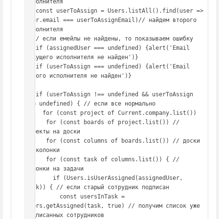
исполнителя

   const userToAssign = Users.listAll().find(user => 
user.email === userToAssignEmail)// найдем второго 
исполнителя

  // если емейлы не найдены, то показываем ошибку

   if (assignedUser === undefined) {alert('Email 
текущего исполнителя не найден')}

   if (userToAssign === undefined) {alert('Email 
нового исполнителя не найден')}

   if (userToAssign !== undefined && userToAssign 
!== undefined) { // если все нормально

     for (const project of Current.company.list())

      for (const boards of project.list()) // 
проекты на доски

      for (const columns of boards.list()) // доски 
на колонки

      for (const task of columns.list()) { // 
колонки на задачи

        if (Users.isUserAssigned(assignedUser, 
task)) { // если старый сотрудник подписан

          const usersInTask = 
Users.getAssigned(task, true) // получим список уже 
подписанных сотрудников
