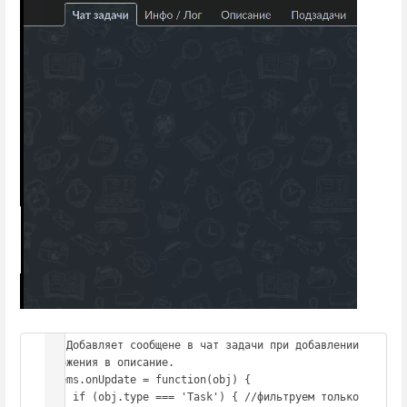
// Добавляет сообщене в чат задачи при добавлении 
вложения в описание.

Items.onUpdate = function(obj) {

    if (obj.type === 'Task') { //фильтруем только 