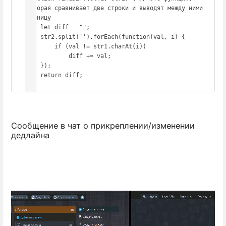
которая сравнивает две строки и выводят между ними 
разницу

    let diff = "";

    str2.split('').forEach(function(val, i) {

        if (val != str1.charAt(i))

            diff += val;

    });

    return diff;

}
Сообщение в чат о прикреплении/изменении
дедлайна