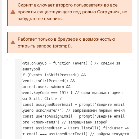
Скрипт включает второго пользователя во все
проекты существующего под ролью Сотрудник, не
забудьте ее сменить.
Работает только в браузере с возможностью
открыть запрос (prompt).
Events.onKeyUp = function (event) { // следим за 
клавиатурой

  if (Events.isShiftPressed() && 

  Events.isCtrlPressed() && 

  Current.user.isAdmin &&

  event.keyCode === 191) { // если вызывает админ 
через Shift, Ctrl и /

   const assignedUserEmail = prompt('Введите email 
текущего исполнителя') // запрашиваем первый емейл

   const userToAssignEmail = prompt('Введите email 
нового исполнителя') // запрашиваем второй

   const assignedUser = Users.listAll().find(user => 
user.email === assignedUserEmail) // найдем текущего 