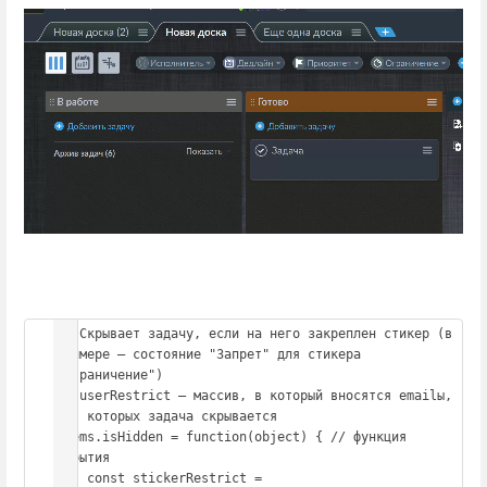
// Скрывает задачу, если на него закреплен стикер (в 
примере — состояние "Запрет" для стикера 
"Ограничение")

// userRestrict — массив, в который вносятся emailы, 
для которых задача скрывается

Items.isHidden = function(object) { // функция 
скрытия

    const stickerRestrict = 