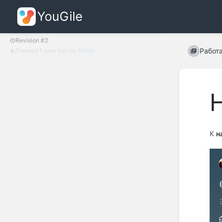
YouGile
Revision #2
Работ
Created
1 year ago
by
Admin
К
н