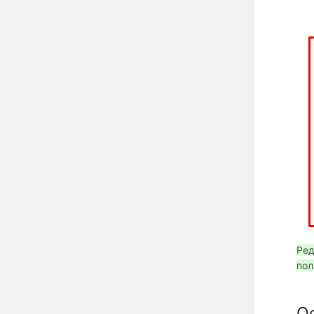
Ред
пол
О