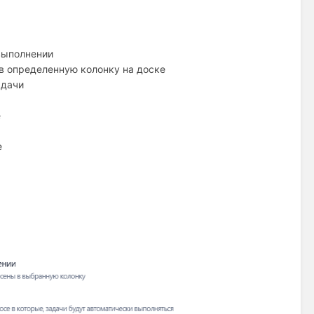
выполнении
в определенную колонку на доске
адачи
е
е