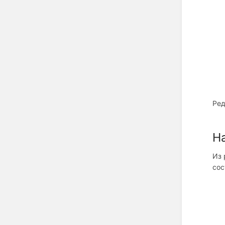
Ред
Н
Из 
сос