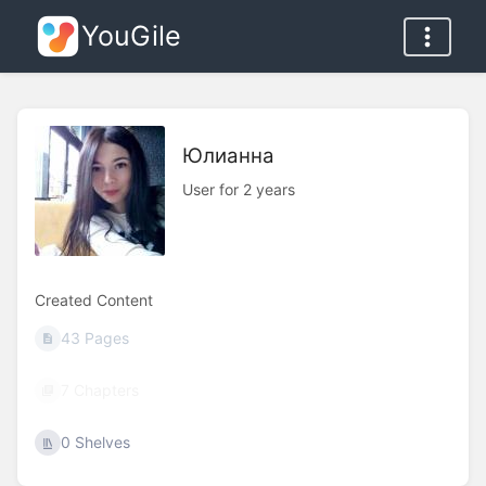
YouGile
Юлианна
User for 2 years
Created Content
43 Pages
7 Chapters
0 Shelves