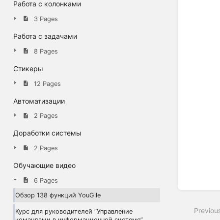
Работа с колонками
3 Pages
Работа с задачами
8 Pages
Стикеры
12 Pages
Автоматизации
2 Pages
Доработки системы
Enter
2 Pages
section
select
Обучающие видео
mode
6 Pages
Обзор 138 функций YouGile
Previou
Курс для руководителей “Управление
командами в информационной системе”